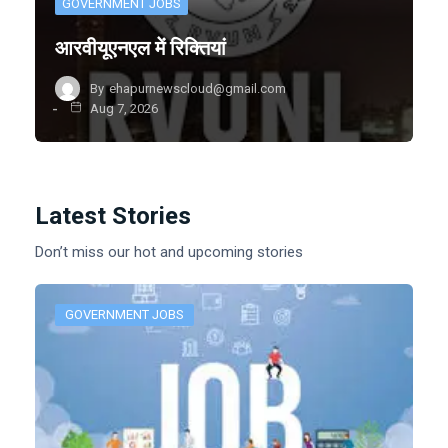
GOVERNMENT JOBS
आरवीयूएनएल में रिक्तियां
By
ehapurnewscloud@gmail.com
Aug 7, 2026
Latest Stories
Don’t miss our hot and upcoming stories
GOVERNMENT JOBS