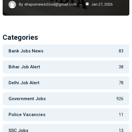
By
ehapurnewscloud@gmail.com
Jan 27, 2026
Categories
Bank Jobs News
83
Bihar Job Alert
38
Delhi Job Alert
78
Government Jobs
926
Police Vacancies
11
SSC Jobs
13