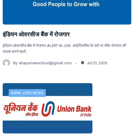
इंडियन ओवरसीज बैंक में रोजगार
इंडियन ओवरसीज बैंक में रोजगार ALERT IN JOB: अप्रेटिसशिप के पदों पर मौके रोजगार की
तलाश करने वालों…
By
ehapurnewscloud@gmail.com
Jul 23, 2026
BANK JOBS NEWS