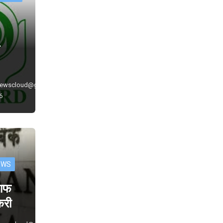
े
newscloud@gmail.com
6
EWS
 आफ
ौकरी