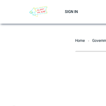
Skip
to
SIGN IN
content
Home
Governm