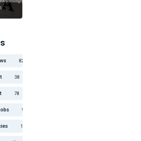
newscloud@gmail.com
6
es
ews
82
t
38
t
78
Jobs
916
cies
10