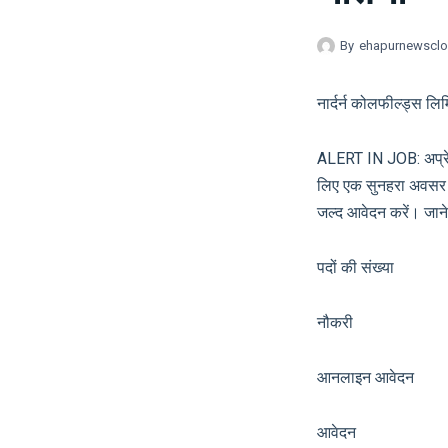
By
ehapurnewscl
नार्दर्न कोलफील्ड्स लिमिट
ALERT IN JOB: अप्रेट
लिए एक सुनहरा अवसर है। 
जल्द आवेदन करें। जाने भ
पदों की संख
नौकरी सरका
आनलाइन आवेदन 
आवेदन आ