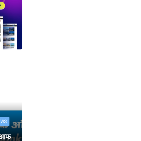
EWS
क आफ