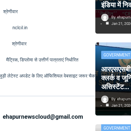
इंडिया में 
ेणीवार
By
ehapur
Jan 21, 202
 nclcil.in
्क श्रेणीवार
GOVERNMENT
िक, डिप्लोमा से उत्तीर्ण पात्रताएं निर्धारित
आरएसएसबी म
से जुड़ी लेटेस्ट अपडेट के लिए ऑफिशियल वेबसाइट जरूर चैक
क्लर्क व जू
असिस्टेंट…
By
ehapur
Jan 21, 202
ehapurnewscloud@gmail.com
GOVERNMENT