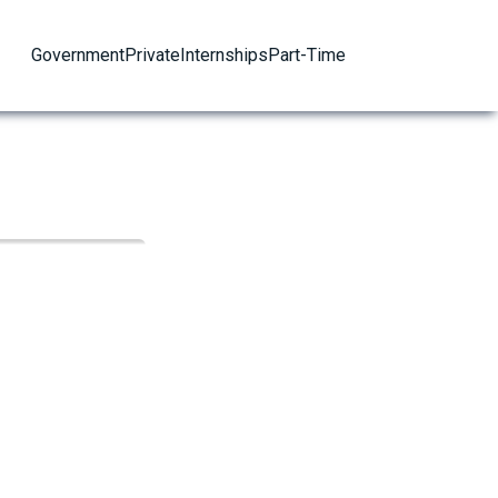
Government
Private
Internships
Part-Time