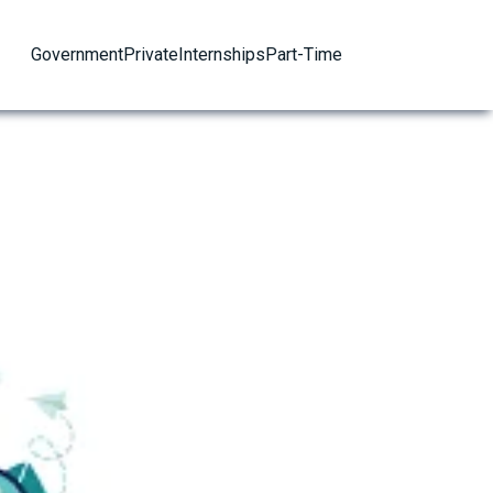
Government
Private
Internships
Part-Time