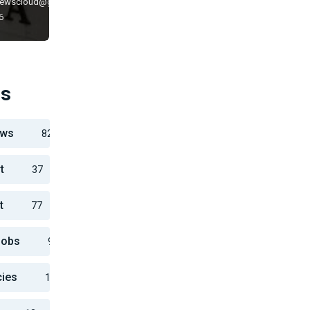
newscloud@gmail.com
6
es
ews
82
t
37
t
77
Jobs
911
cies
10