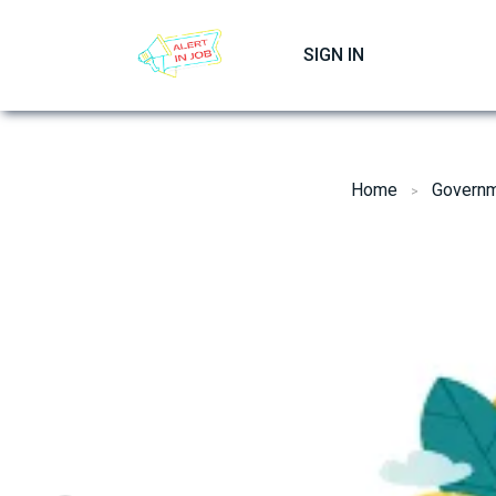
Skip
to
SIGN IN
content
Home
Governm