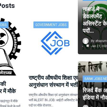
Posts
नाबार्ड में
डेवलपमेंट
असिस्टेंट क
JOBS
GOVERNMENT JOBS
पदों…
By
ehapur
Jan 27, 202
राष्ट्रीय औषधीय शिक्षा एवं
BANK JOBS N
िकी
अनुसंधान संस्थान में भर्ती
रिजर्व बैंक
 में मौके
राष्ट्रीय औषधीय शिक्षा एवं अनुसंधान संस्थान में
इंडिया में न
भर्ती ALERT IN JOB: आईटी असिस्टेंट के
खड़ंगपुर में मौके
पदों पर मौके रोजगार…
र्च फेलो के पदों