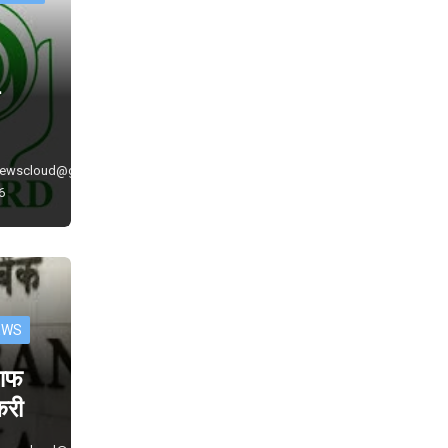
े
newscloud@gmail.com
6
EWS
 आफ
ौकरी