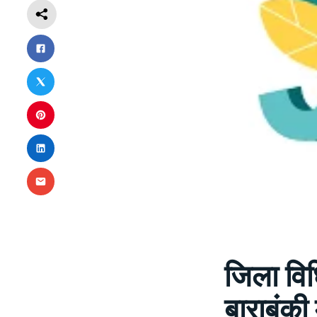
जिला वि
बाराबंकी म