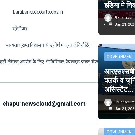
इंडिया में 
barabanki.dcourts.gov.in
By
ehapur
Jan 21, 202
्क श्रेणीवार
ता प्राप्त विद्यालय से उत्तीर्ण पात्रताएं निर्धारित
GOVERNMENT
से जुड़ी लेटेस्ट अपडेट के लिए ऑफिशियल वेबसाइट जरूर चैक
आरएसएसबी म
क्लर्क व जू
असिस्टेंट…
By
ehapur
ehapurnewscloud@gmail.com
Jan 21, 202
GOVERNMENT