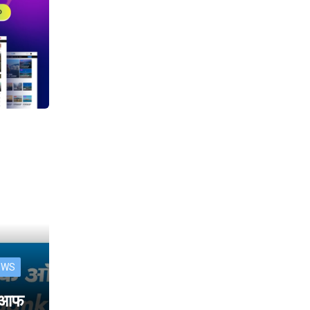
EWS
क आफ