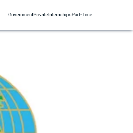
Government
Private
Internships
Part-Time