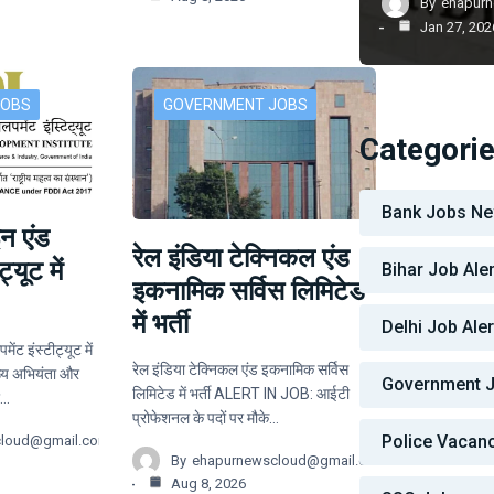
By
ehapur
Jan 27, 202
JOBS
GOVERNMENT JOBS
Categori
Bank Jobs N
न एंड
रेल इंडिया टेक्निकल एंड
्यूट में
Bihar Job Aler
इकनामिक सर्विस लिमिटेड
में भर्ती
Delhi Job Aler
ंट इंस्टीट्यूट में
रेल इंडिया टेक्निकल एंड इकनामिक सर्विस
्य अभियंता और
Government 
लिमिटेड में भर्ती ALERT IN JOB: आईटी
र…
प्रोफेशनल के पदों पर मौके…
Police Vacan
cloud@gmail.com
By
ehapurnewscloud@gmail.com
Aug 8, 2026