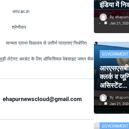
इंडिया में 
 iiml.ac.in
By
ehapur
Jan 21, 202
्क श्रेणीवार
ता प्राप्त विद्यालय से उत्तीर्ण पात्रताएं निर्धारित
GOVERNMENT
से जुड़ी लेटेस्ट अपडेट के लिए ऑफिशियल वेबसाइट जरूर चैक
आरएसएसबी म
क्लर्क व जू
असिस्टेंट…
By
ehapur
ehapurnewscloud@gmail.com
Jan 21, 202
GOVERNMENT