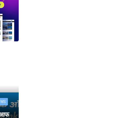
EWS
क आफ