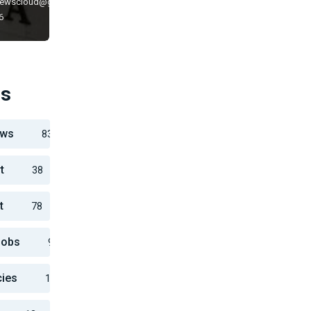
newscloud@gmail.com
6
es
ews
83
t
38
t
78
Jobs
925
cies
11