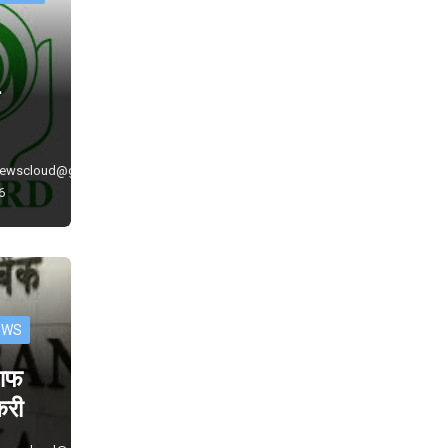
े
newscloud@gmail.com
6
EWS
 आफ
ौकरी