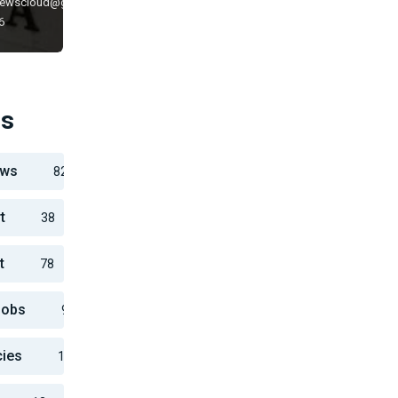
newscloud@gmail.com
6
es
ews
82
t
38
t
78
Jobs
916
cies
10