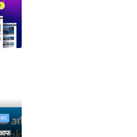
EWS
क आफ