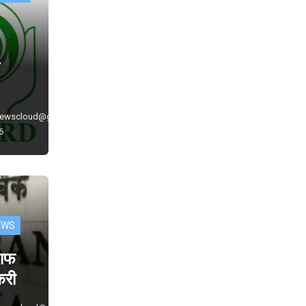
े
newscloud@gmail.com
6
EWS
 आफ
ौकरी