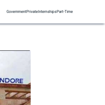
Government
Private
Internships
Part-Time