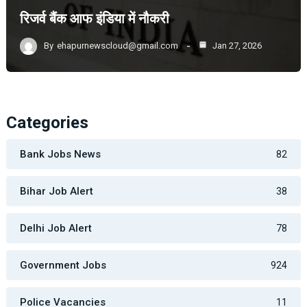
रिजर्व बैंक आफ इंडिया में नौकरी
By
ehapurnewscloud@gmail.com
Jan 27, 2026
Categories
Bank Jobs News
82
Bihar Job Alert
38
Delhi Job Alert
78
Government Jobs
924
Police Vacancies
11