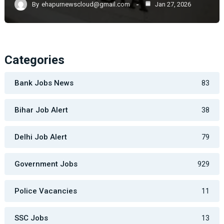
By
ehapurnewscloud@gmail.com
Jan 27, 2026
Categories
Bank Jobs News
83
Bihar Job Alert
38
Delhi Job Alert
79
Government Jobs
929
Police Vacancies
11
SSC Jobs
13