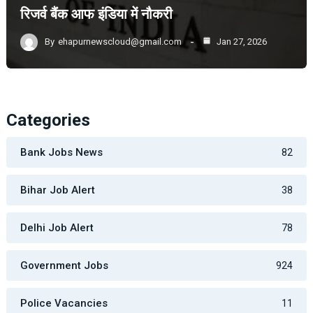
रिजर्व बैंक आफ इंडिया में नौकरी
By
ehapurnewscloud@gmail.com
Jan 27, 2026
Categories
Bank Jobs News
82
Bihar Job Alert
38
Delhi Job Alert
78
Government Jobs
924
Police Vacancies
11