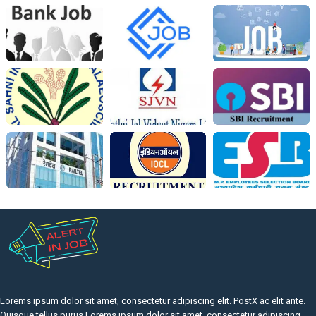
Lorems ipsum dolor sit amet, consectetur adipiscing elit. PostX ac elit ante.
Quisque tellus purus Lorems ipsum dolor sit amet, consectetur adipiscing