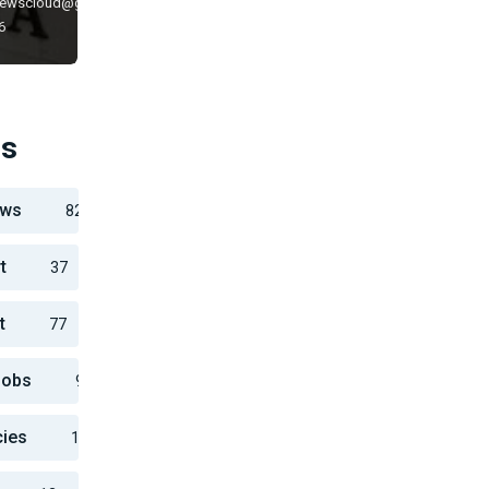
newscloud@gmail.com
6
es
ews
82
t
37
t
77
Jobs
911
cies
10