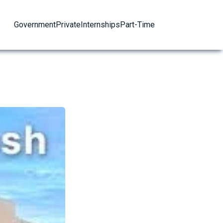
Government
Private
Internships
Part-Time