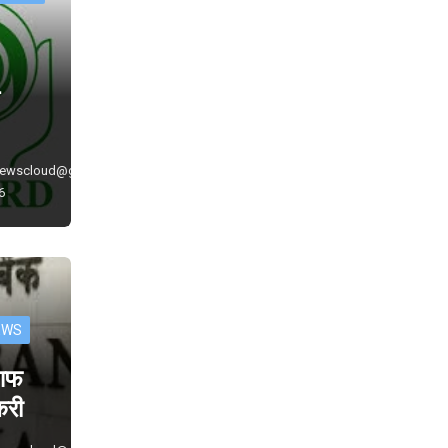
े
newscloud@gmail.com
6
EWS
 आफ
ौकरी