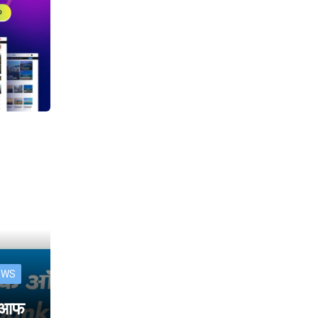
EWS
क आफ