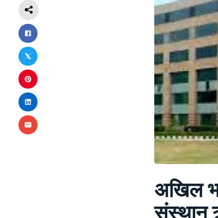
अखिल भार
संस्थान ऋ