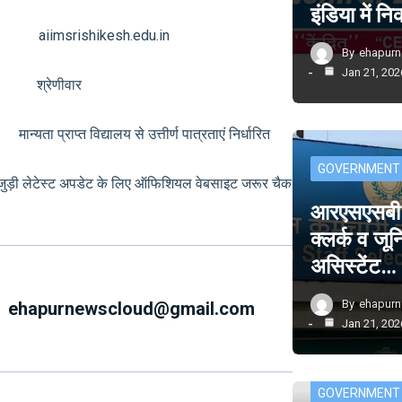
इंडिया में 
aiimsrishikesh.edu.in
By
ehapur
Jan 21, 202
्क श्रेणीवार
ता प्राप्त विद्यालय से उत्तीर्ण पात्रताएं निर्धारित
GOVERNMENT
से जुड़ी लेटेस्ट अपडेट के लिए ऑफिशियल वेबसाइट जरूर चैक
आरएसएसबी म
क्लर्क व जू
असिस्टेंट…
By
ehapur
ehapurnewscloud@gmail.com
Jan 21, 202
GOVERNMENT