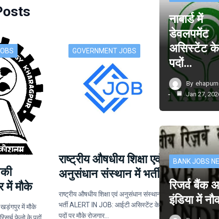
Posts
नाबार्ड में
डेवलपमेंट
असिस्टेंट क
JOBS
GOVERNMENT JOBS
पदों…
By
ehapur
Jan 27, 202
राष्ट्रीय औषधीय शिक्षा एवं
BANK JOBS N
िकी
अनुसंधान संस्थान में भर्ती
रिजर्व बैंक
 में मौके
राष्ट्रीय औषधीय शिक्षा एवं अनुसंधान संस्थान में
इंडिया में न
भर्ती ALERT IN JOB: आईटी असिस्टेंट के
खड़ंगपुर में मौके
पदों पर मौके रोजगार…
र्च फेलो के पदों