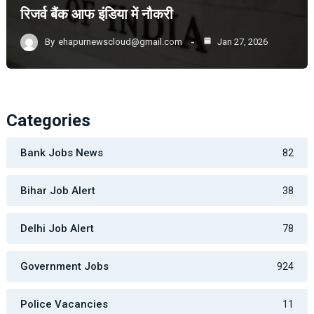
रिजर्व बैंक आफ इंडिया में नौकरी
By
ehapurnewscloud@gmail.com
Jan 27, 2026
Categories
Bank Jobs News
82
Bihar Job Alert
38
Delhi Job Alert
78
Government Jobs
924
Police Vacancies
11