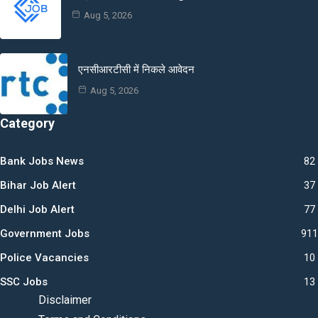
Aug 5, 2026
एनसीआरटीसी में निकले आवेदन
Aug 5, 2026
Category
Bank Jobs News
82
Bihar Job Alert
37
Delhi Job Alert
77
Government Jobs
911
Police Vacancies
10
SSC Jobs
13
Disclaimer