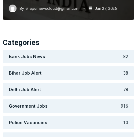
By
ehapurnewscloud@gmail.com
Jan 27, 2026
Categories
Bank Jobs News
82
Bihar Job Alert
38
Delhi Job Alert
78
Government Jobs
916
Police Vacancies
10