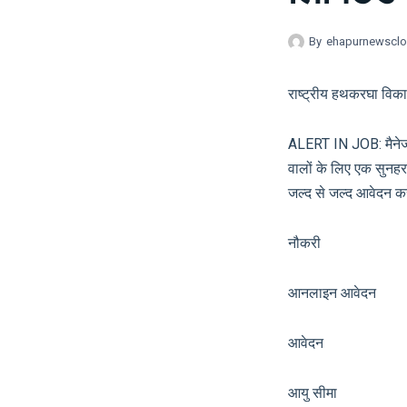
By
ehapurnewscl
राष्ट्रीय हथकरघा विकास
ALERT IN JOB: मैनेजर,
वालों के लिए एक सुनहरा 
जल्द से जल्द आवेदन करें
नौकरी सरका
आनलाइन आवेदन
आवेदन आ
आयु सीमा श्र