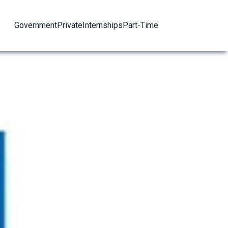
Government
Private
Internships
Part-Time