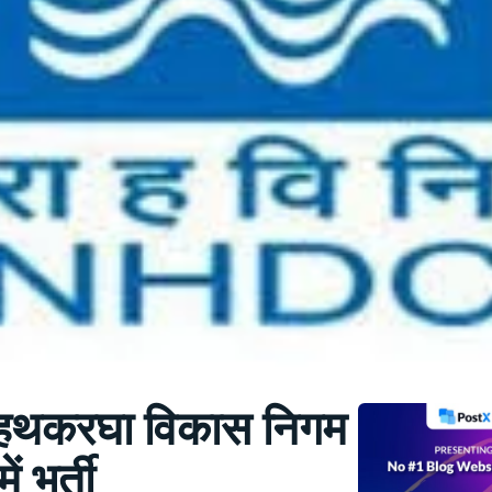
ीय हथकरघा विकास निगम
ं भर्ती