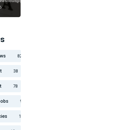
newscloud@gmail.com
6
es
ews
82
t
38
t
78
Jobs
916
cies
10