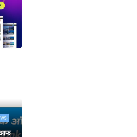
EWS
क आफ