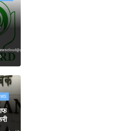
े
newscloud@gmail.com
6
EWS
 आफ
ौकरी