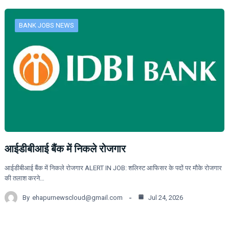
BANK JOBS NEWS
आईडीबीआई बैंक में निकले रोजगार
आईडीबीआई बैंक में निकले रोजगार ALERT IN JOB: शलिस्ट आफिसर के पदों पर मौके रोजगार
की तलाश करने…
By
ehapurnewscloud@gmail.com
Jul 24, 2026