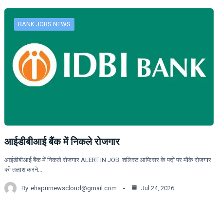
BANK JOBS NEWS
आईडीबीआई बैंक में निकले रोजगार
आईडीबीआई बैंक में निकले रोजगार ALERT IN JOB: शलिस्ट आफिसर के पदों पर मौके रोजगार
की तलाश करने…
By
ehapurnewscloud@gmail.com
Jul 24, 2026