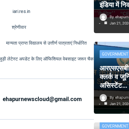
इंडिया में 
 iari.res.in
By
ehapur
Jan 21, 202
्क श्रेणीवार
ता प्राप्त विद्यालय से उत्तीर्ण पात्रताएं निर्धारित
GOVERNMENT
से जुड़ी लेटेस्ट अपडेट के लिए ऑफिशियल वेबसाइट जरूर चैक
आरएसएसबी म
क्लर्क व जू
असिस्टेंट…
By
ehapur
ehapurnewscloud@gmail.com
Jan 21, 202
GOVERNMENT