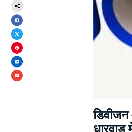
डिवीजन 
धारवाड़ मे