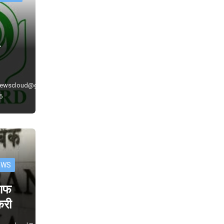
े
newscloud@gmail.com
6
EWS
 आफ
ौकरी