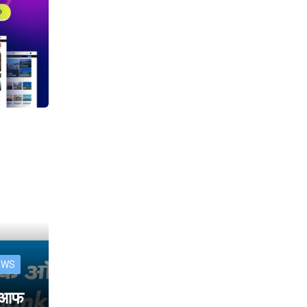
EWS
क आफ