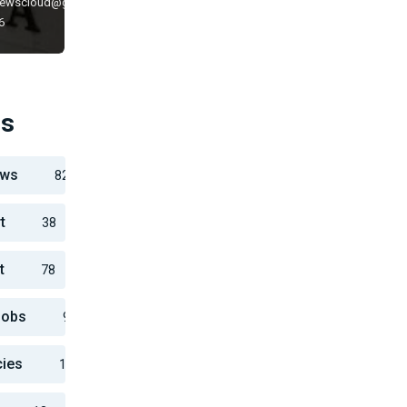
newscloud@gmail.com
6
es
ews
82
t
38
t
78
Jobs
918
cies
11