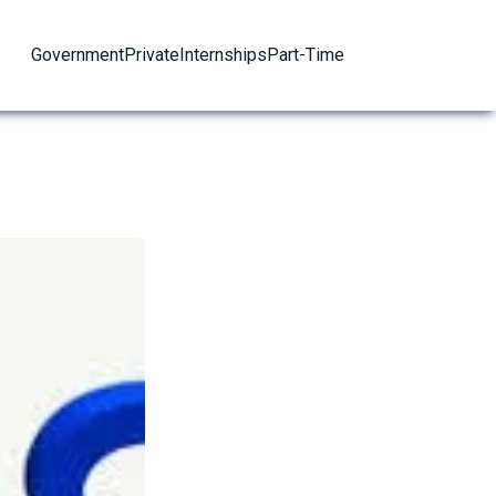
Government
Private
Internships
Part-Time