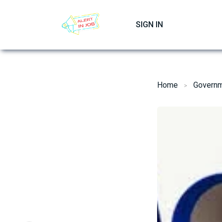
Skip
to
SIGN IN
content
Home
Governm